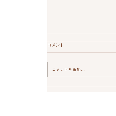
保護者ファーストの理念
コメント
保護者様が安心して任せられる環
境を作ることが、結果としてお子
様が一番伸びる環境になると考え
コメントを追加…
ます。 いつもお読みいただき、
ありがとうございます。 久しぶ
りのブログ更新です。 「つばめ
進学個別の由来と使命感」につい
ては、こちらのブログに書いた通
りなのですが、経営理念について
は特にWebサイトやパンフレッ
トに掲載しているわけではないの