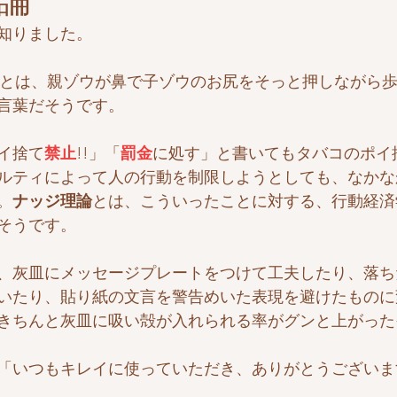
論
知りました。
とは、親ゾウが鼻で子ゾウのお尻をそっと押しながら
言葉だそうです。
イ捨て
禁止
!!」「
罰金
に処す」と書いてもタバコのポイ
ルティによって人の行動を制限しようとしても、なかな
。
ナッジ理論
とは、こういったことに対する、行動経済
そうです。
、灰皿にメッセージプレートをつけて工夫したり、落ち
いたり、貼り紙の文言を警告めいた表現を避けたものに
きちんと灰皿に吸い殻が入れられる率がグンと上がった
「いつもキレイに使っていただき、ありがとうございま