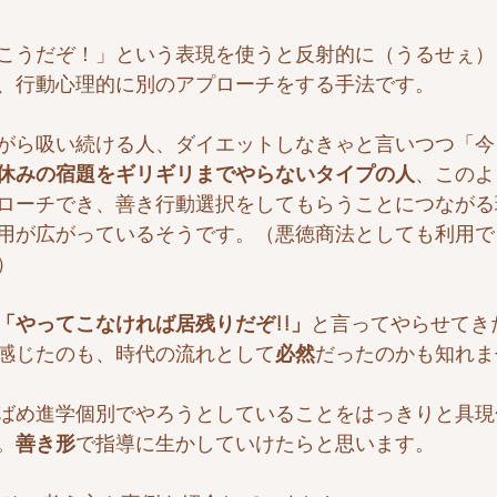
こうだぞ！」という表現を使うと反射的に（うるせぇ）
、行動心理的に別のアプローチをする手法です。
がら吸い続ける人、ダイエットしなきゃと言いつつ「今
休みの宿題をギリギリまでやらないタイプの人
、このよ
ローチでき、善き行動選択をしてもらうことにつながる
用が広がっているそうです。（悪徳商法としても利用で
）
「やってこなければ居残りだぞ!!」
と言ってやらせてき
感じたのも、時代の流れとして
必然
だったのかも知れま
ばめ進学個別でやろうとしていることをはっきりと具現
。
善き形
で指導に生かしていけたらと思います。