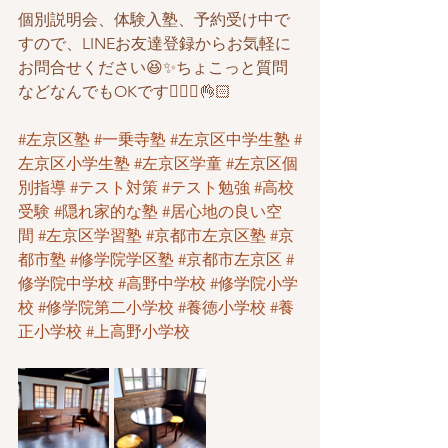
個別説明会、体験入塾、予約受け中で
すので、LINEお友達登録からお気軽に
お問合せください😆✨ちょこっと質問
などなんでもOKです🙆🏻‍♂️👌🏻
#左京区塾
#一乗寺塾
#左京区中学生塾
#
左京区小学生塾
#左京区学童
#左京区個
別指導
#テスト対策
#テスト勉強
#高校
受験
#隠れ家的な塾
#居心地の良い空
間
#左京区学習塾
#京都市左京区塾
#京
都市塾
#修学院学区塾
#京都市左京区
#
修学院中学校
#高野中学校
#修学院小学
校
#修学院第二小学校
#養徳小学校
#養
正小学校
#上高野小学校